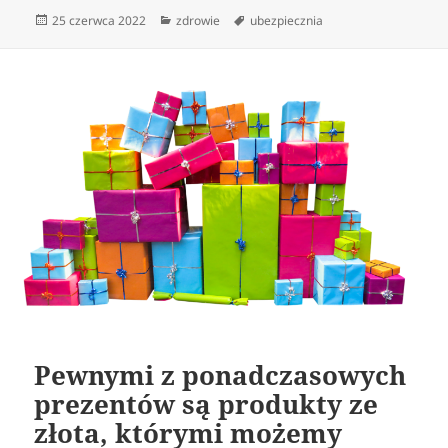
Data
Kategorie
Tagi
25 czerwca 2022
zdrowie
ubezpiecznia
publikacji
Pewnymi z ponadczasowych
prezentów są produkty ze
złota, którymi możemy