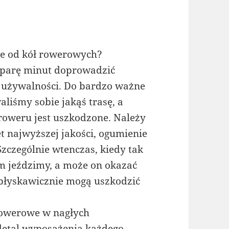
cze od kół rowerowych?
w parę minut doprowadzić
 używalności. Do bardzo ważne
liśmy sobie jakąś trasę, a
 roweru jest uszkodzone. Należy
t najwyższej jakości, ogumienie
Szczególnie wtenczas, kiedy tak
m jeździmy, a może on okazać
 błyskawicznie mogą uszkodzić
rowerowe w nagłych
 detal wyposażenia każdego