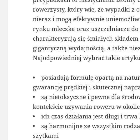
rowerzysty, który wie, że wypadki z 
nieraz i mogą efektywnie uniemożliwi
rynku mleczka oraz uszczelniacze d
charakteryzują się śmiałych składem
gigantyczną wydajnością, a także nie
Najodpowiedniej wybrać takie artykuł
• posiadają formułę opartą na natura
gwarancję prędkiej i skutecznej nap
• są nietoksyczne i pewne dla środo
kontekście używania roweru w okoli
• ich czas działania jest długi i trwa
• są harmonijne ze wszystkim rodz
szytkami